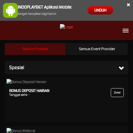
×
INDOPLAYBET Aplikasi Mobile
UNDUH
Jangan tampilkan lagi hari ini
Semua Promosi
Semua Event Provider
Spesial
BONUS DEPOSIT HARIAN
Detail
Tanggal akhir:
-