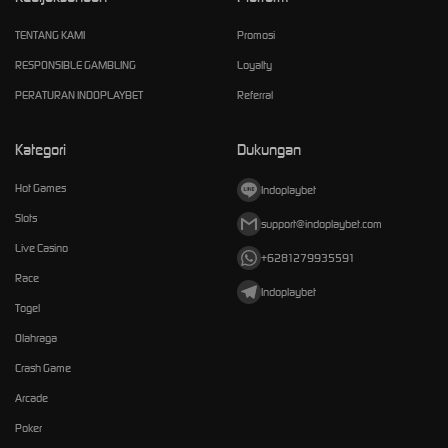
TENTANG KAMI
Promosi
RESPONSIBLE GAMBLING
Loyalty
PERATURAN INDOPLAYBET
Referral
Kategori
Dukungan
Hot Games
Indoplaybet
Slots
support@indoplaybet.com
Live Casino
+6281279935591
Race
Indoplaybet
Togel
Olahraga
Crash Game
Arcade
Poker