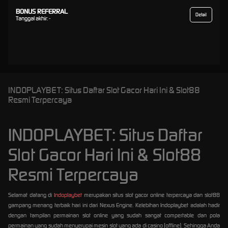
BONUS REFERRAL
Detail
Tanggal akhir:
-
INDOPLAYBET: Situs Daftar Slot Gacor Hari Ini & Slot88
Resmi Terpercaya
INDOPLAYBET: Situs Daftar
Slot Gacor Hari Ini & Slot88
Resmi Terpercaya
Selamat datang di
Indoplaybet
merupakan situs slot gacor online terpercaya dan slot88
gampang menang terbaik hari ini dari Nexus Engine. Kelebihan Indoplaybet adalah hadir
dengan tampilan permainan slot online yang sudah sangat compertable dan pola
permainan yang sudah menyerupai mesin slot yang ada di casino (offline). Sehingga Anda